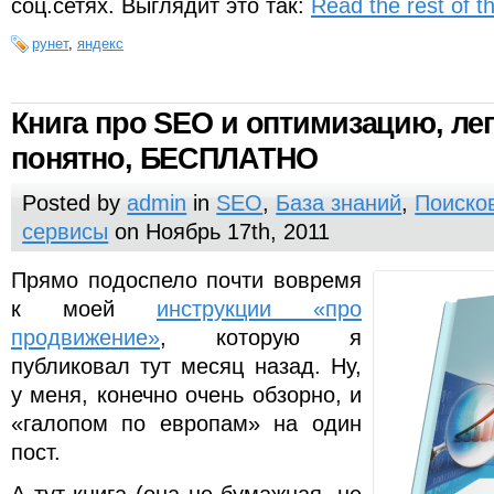
соц.сетях. Выглядит это так:
Read the rest of th
рунет
,
яндекс
Книга про SEO и оптимизацию, лег
понятно, БЕСПЛАТНО
Posted by
admin
in
SEO
,
База знаний
,
Поиско
сервисы
on Ноябрь 17th, 2011
Прямо подоспело почти вовремя
к моей
инструкции «про
продвижение»
, которую я
публиковал тут месяц назад. Ну,
у меня, конечно очень обзорно, и
«галопом по европам» на один
пост.