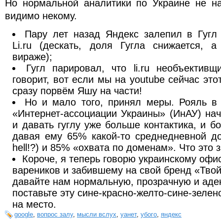
Но нормальной аналитики по Украине не на
видимо некому.
Пару лет назад Яндекс залепил в Гугл
Li.ru (дескать, доля Гугла снижается, 
вираже);
Гугл парировал, что li.ru необъектив
говорит, вот если мы на youtube сейчас эт
сразу порвём Яшу на части!
Но и мало того, принял меры. Рояль в 
«Интернет-ассоциации Украины» (ИнАУ) нач
и давать гуглу уже больше контактика, и 
давая ему 65% какой-то среднедневной до
hell!?) и 85% «охвата по доменам». Что это 
Короче, я теперь говорю украинскому офи
вареников и забившему на свой бренд «Твой
давайте нам нормальную, прозрачную и адек
поставьте эту сине-красно-желто-сине-зелен
на место.
google
,
вопрос залу
,
мысли вслух
,
уанет
,
убого
,
яндекс