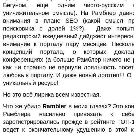
Бегуном, ещё одним чисто-русским 
уничижительном смысле). На Рамблер давн
внимания в плане SEO (какой смысл пр
поисковика с долей 1%?). Даже попытк
редакторский ежедневный дайджест интересн
внимание к порталу пару месяцев. Нескол
концепций портала, о которых докла
конференциях (а больше Рамблер ничего не 
как ни странно не вернули лояльность посе
любовь к порталу. И даже новый логотип!!! О
уникальный ресурс!
Но это всё лирика всем известная.
Что же убило
Rambler
в моих глазах? Это ко
Рамблера насильно привязать к себ
зарегистрировались прежде в рейтинге ТОП-1
ведет к окончательному удушению в этой к