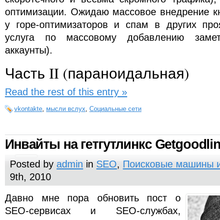
оптимизации. Ожидаю массовое внедрение кн
у горе-оптимизаторов и спам в других про
услуга по массовому добавлению заме
аккаунты).
Часть II (параноидальная)
Read the rest of this entry »
vkontakte
,
мысли вслух
,
Социальные сети
Инвайты на гетгутлинкс Getgoodli
Posted by
admin
in
SEO
,
Поисковые машины 
9th, 2010
Давно мне пора обновить пост о
SEO-сервисах и SEO-cлужбах,