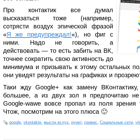
Про контактик все думал
высказаться тоже (например,
сотрясти воздух эпической фразой
«
Я же предупреждал!
«), но фиг с
ними. Надо не говорить, а
действовать — то есть забить на ВК,
точнее сократить свою активность до
минимума и призывать к этому остальных по
они увидят результаты на графиках и прозрею
Таки жду Google+ как замену ВКонтактику
большее, а из двух зол я предпочитаю не
Google-wawe вовсе пропал из поля зрения 
Чтож, посмотрим на этого плюса 🙂
google
,
vkontakte
,
мысли вслух
,
рунет
,
сервис
,
Социальные сети
,
уб