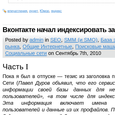
впечатления
,
рунет
,
Юмор
,
яндекс
Вконтакте начал индексировать з
Posted by
admin
in
SEO
,
SMM (и SMO)
,
База 
рынка
,
Общие Интернетные
,
Поисковые маши
Социальные сети
on Сентябрь 7th, 2010
Часть I
Пока я был в отпуске — тезис из заголовка 
Сети (
Павел Дуров объявил, что его серв
информации своей базы данных для нез
пользователей», «в том числе для индекс
Эта информация включает имена за
пользователей и данные из их профайлов. 