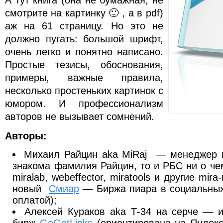
А тут книга (она не бумажная, не
смотрите на картинку 🙂 , а в pdf)
аж на 61 страницу. Но это не
должно пугать: большой шрифт,
очень легко и понятно написано.
Простые тезисы, обоснования,
примеры, важные правила,
несколько простеньких картинок с
юмором. И профессионализм
авторов не вызывает сомнений.
Авторы:
Михаил Райцин aka MiRaj — менеджер в
знакома фамилия Райцин, то и РБС ни о чем 
miralab, webeffector, miratools и другие mir
новый
Смиар
— Биржа пиара в социальных
оплатой);
Алексей Кураков aka Т-34 на серче — и
бирж
GoGetLinks
(ориентирована на Янде