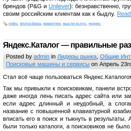
брендов (P&G и
Unilever
): безнравственно, гр
своим российским клиентам как к быдлу.
Read 
video
,
блогосфера
,
маркетинг
,
мысли вслух
,
яндекс
Яндекс.Каталог — правильные ра
Posted by
admin
in
Лидеры рынка
,
Общие Инт
Поисковые машины и сервисы
on Апрель 23r
Стал всё чаще пользоваться Яндекс.Каталого
Так мы привыкли к поисковикам, панели встр
даже иногда лень писать адрес сайта или за
если адрес длинный и неудобный, а слога
название с повышенной клавиатурной юзаби
вписать его в поиск и тыкнуть в результаты. 
были только каталоги, а поисковиков не был