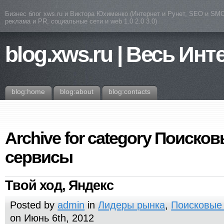
Бизнес блог xws.ru и Виктора Юхименко (Интернет и Рунет, SEO и SMO
реклама и PR, социальные сети и web 1.0 2.0 3.0)
blog.xws.ru | Весь Инт
blog:home
blog:about
blog:contacts
Archive for category Поиск
сервисы
Твой ход, Яндекс
Posted by
admin
in
Лидеры рынка
,
Поисковые
on Июнь 6th, 2012