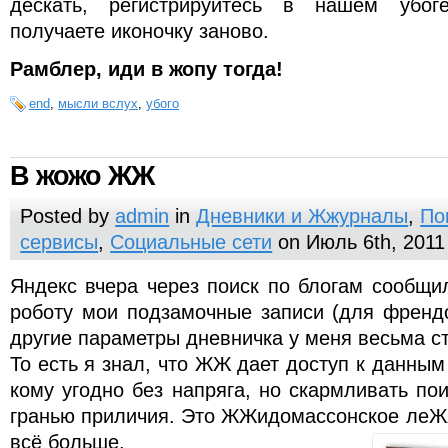
дескать, регистрируйтесь в нашем убо
получаете иконочку заново.
Рамблер, иди в жопу тогда!
end
,
мысли вслух
,
убого
В жожо ЖЖ
Posted by
admin
in
Дневники и Жжурналы
,
По
сервисы
,
Социальные сети
on Июль 6th, 2011
Яндекс вчера через поиск по блогам сообщи
роботу мои подзамочные записи (для френдо
другие параметры дневничка у меня весьма ст
То есть я знал, что ЖЖ дает доступ к данным
кому угодно без напряга, но скармливать пои
гранью приличия. Это ЖЖидомассонское леЖ
всё больше.