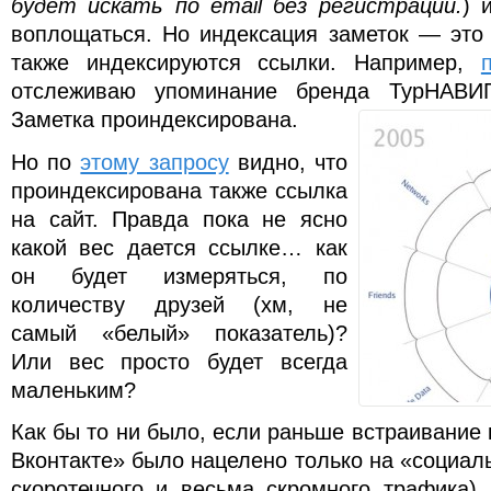
будет искать по email без регистрации.
) 
воплощаться. Но индексация заметок — это 
также индексируются ссылки. Например,
отслеживаю упоминание бренда ТурНАВИ
Заметка проиндексирована.
Но по
этому запросу
видно, что
проиндексирована также ссылка
на сайт. Правда пока не ясно
какой вес дается ссылке… как
он будет измеряться, по
количеству друзей (хм, не
самый «белый» показатель)?
Или вес просто будет всегда
маленьким?
Как бы то ни было, если раньше встраивание 
Вконтакте» было нацелено только на «социал
скоротечного и весьма скромного трафика),