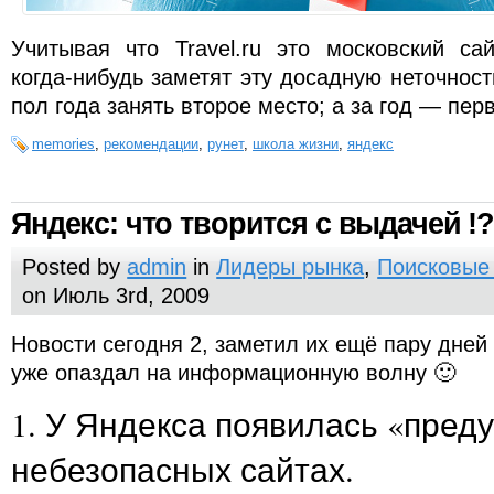
Учитывая что Travel.ru это московский са
когда-нибудь заметят эту досадную неточност
пол года занять второе место; а за год — пер
memories
,
рекомендации
,
рунет
,
школа жизни
,
яндекс
Яндекс: что творится с выдачей !?
Posted by
admin
in
Лидеры рынка
,
Поисковые
on Июль 3rd, 2009
Новости сегодня 2, заметил их ещё пару дней
уже опаздал на информационную волну 🙂
1. У Яндекса появилась «пред
небезопасных сайтах.