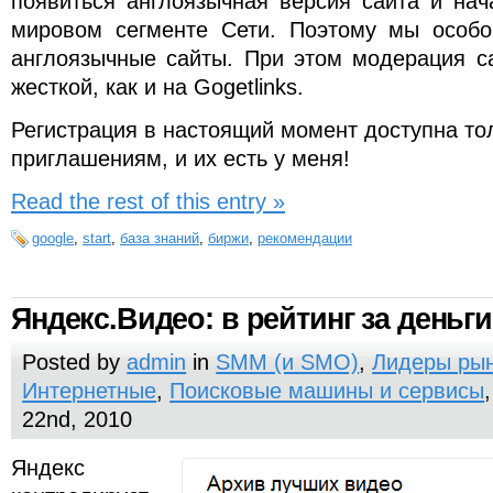
появиться англоязычная версия сайта и нач
мировом сегменте Сети. Поэтому мы особо
англоязычные сайты. При этом модерация са
жесткой, как и на Gogetlinks.
Регистрация в настоящий момент доступна то
приглашениям, и их есть у меня!
Read the rest of this entry »
google
,
start
,
база знаний
,
биржи
,
рекомендации
Яндекс.Видео: в рейтинг за деньги
Posted by
admin
in
SMM (и SMO)
,
Лидеры ры
Интернетные
,
Поисковые машины и сервисы
22nd, 2010
Яндекс