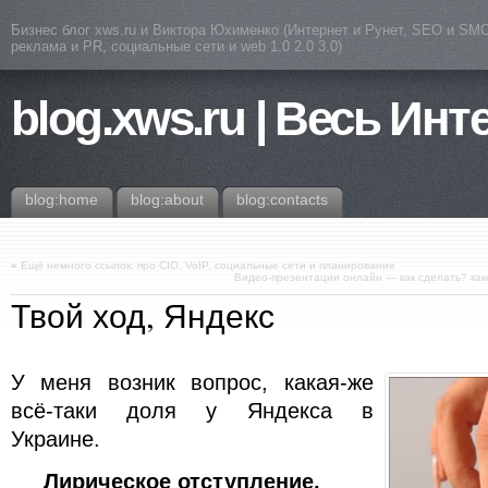
Бизнес блог xws.ru и Виктора Юхименко (Интернет и Рунет, SEO и SMO
реклама и PR, социальные сети и web 1.0 2.0 3.0)
blog.xws.ru | Весь Инт
blog:home
blog:about
blog:contacts
«
Ещё немного ссылок: про CIO, VoIP, социальные сети и планирование
Видео-презентации онлайн — как сделать? как
Твой ход, Яндекс
У меня возник вопрос, какая-же
всё-таки доля у Яндекса в
Украине.
Лирическое отступление.