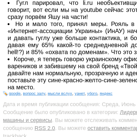
Гугл парировал, что li.ru необъектив
говорит, вот если мы на youtube сейчас эт
сразу порвём Яшу на части!
Но и мало того, принял меры. Рояль в 
«Интернет-ассоциации Украины» (ИнАУ) нач
и давать гуглу уже больше контактика, и 
давая ему 65% какой-то среднедневной до
hell!?) и 85% «охвата по доменам». Что это 
Короче, я теперь говорю украинскому офи
вареников и забившему на свой бренд «Твой
давайте нам нормальную, прозрачную и адек
поставьте эту сине-красно-желто-сине-зелен
на место.
google
,
вопрос залу
,
мысли вслух
,
уанет
,
убого
,
яндекс
Дата и время публикации сообщения: Среда, Июнь 6
Сообщение было опубликовано в категории:
Лидер
машины и сервисы
. Вы можете отслеживать коммен
сообщению
RSS 2.0
. Вы можете
оставить коммент
trackback.