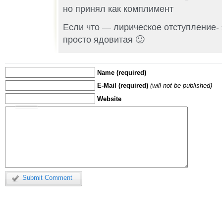
но принял как комплимент
Если что — лирическое отступление- э
просто ядовитая 🙂
Name (required)
E-Mail (required)
(will not be published)
Website
Submit Comment