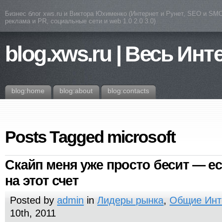
Бизнес блог xws.ru и Виктора Юхименко (Интернет и Рунет, SEO и SMO
реклама и PR, социальные сети и web 1.0 2.0 3.0)
blog.xws.ru | Весь Инт
blog:home
blog:about
blog:contacts
Posts Tagged microsoft
Скайп меня уже просто бесит — 
на этот счет
Posted by
admin
in
Лидеры рынка
,
Общие Инт
10th, 2011