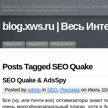
Бизнес блог xws.ru и Виктора Юхименко (Интернет и Рунет, SEO и SMO
реклама и PR, социальные сети и web 1.0 2.0 3.0)
blog.xws.ru | Весь Инт
blog:home
blog:about
blog:contacts
Posts Tagged SEO Quake
SEO Quake & AdsSpy
Posted by
admin
in
SEO
,
Реклама
on Июль 11t
Все (ну, или почти все) оптимизаторы знают 
очень многофункциональный плагин, хотя я бы