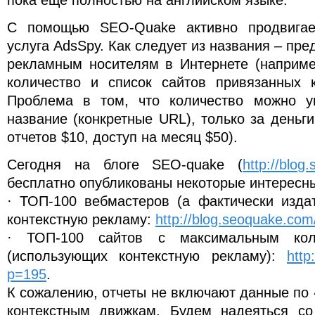
пока ещё полностью на английском языке.
С помощью SEO-Quake активно продвигает
услуга AdsSpy. Как следует из названия – пр
рекламным носителям в Интернете (наприме
количество и список сайтов привязанных 
Проблема в том, что количество можно ув
название (конкретные URL), только за деньги
отчетов $10, доступ на месяц $50).
Сегодня на блоге SEO-quake (
http://blog
бесплатно опубликованы некоторые интересны
· ТОП-100 вебмастеров (а фактически изда
контекстную рекламу:
http://blog.seoquake.co
· ТОП-100 сайтов с максимальным коли
(использующих контекстную рекламу):
http
p=195
.
К сожалению, отчеты не включают данные по
контекстным движкам. Будем надеяться со