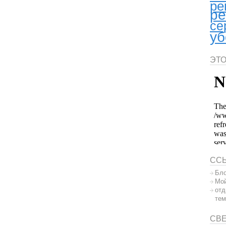
ре
ре
се
уб
ЭТО
СС
Бло
Мой
отд
тем
СВ