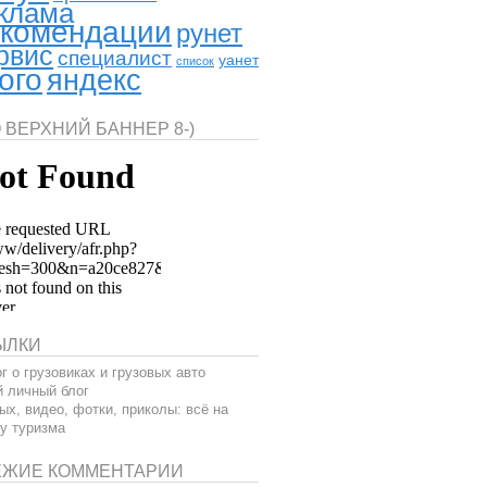
клама
комендации
рунет
рвис
специалист
уанет
список
ого
яндекс
 ВЕРХНИЙ БАННЕР 8-)
ЫЛКИ
г о грузовиках и грузовых авто
 личный блог
ых, видео, фотки, приколы: всё на
у туризма
ЕЖИЕ КОММЕНТАРИИ