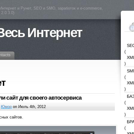
(Интернет и Рунет, SEO и SMO, заработок и e-commerce,
2.0 3.0)
 Весь Интернет
SE
(
ntacts
XM
)
SM
(
ет
XM
)
БА
ли сайт для своего автосервиса
(
,
Юмор
on Июль 4th, 2012
XM
)
сных сайтов.
БР
(
XM