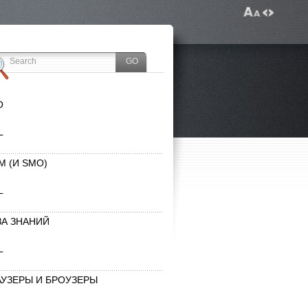
O
L
M (И SMO)
L
ЗА ЗНАНИЙ
L
АУЗЕРЫ И БРОУЗЕРЫ
L