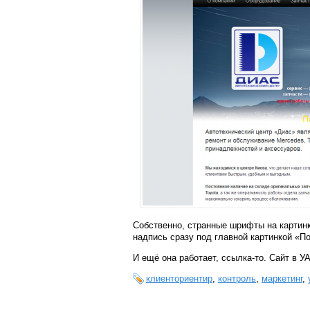
Собственно, странные шрифты на картинк
надпись сразу под главной картинкой «П
И ещё она работает, ссылка-то. Сайт в У
клиенториентир
,
контроль
,
маркетинг
,