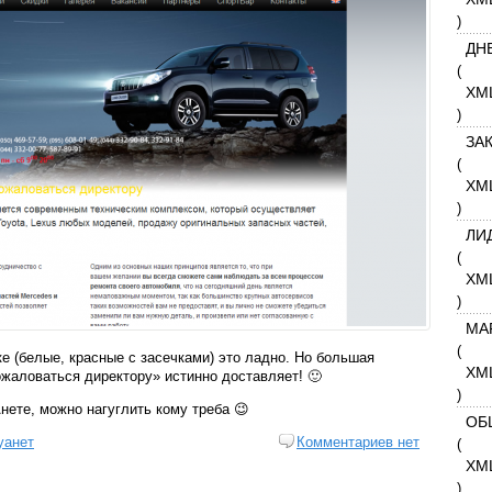
)
ДН
(
XM
)
ЗА
(
XM
)
ЛИ
(
XM
)
МА
(
е (белые, красные с засечками) это ладно. Но большая
XM
ожаловаться директору» истинно доставляет! 🙂
)
Анете, можно нагуглить кому треба 😉
ОБ
уанет
Комментариев нет
(
XM
)