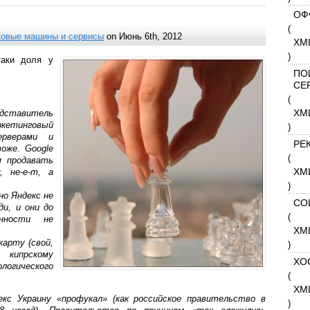
ОФ
(
ковые машины и сервисы
on Июнь 6th, 2012
XM
)
таки доля у
ПО
СЕ
(
XM
едставитель
кетинговый
)
ерверами и
РЕ
оже. Google
(
 продавать
XM
 не-е-т, а
)
но Яндекс не
СО
и, и они до
(
нности не
XM
арту (свой,
)
 кипрскому
ХО
логического
(
XM
кс Украину «профукал» (как российское правительство в
)