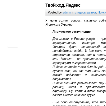
Твой ход, Яндекс
Posted by
admin
in
Лидеры рынка
,
Поис
У меня возник вопрос, какая-же всё-
Яндекса в Украине.
Лирическое отступление.
Для многих в России google — пр
корпоративного монстра, мар
большой брат, оснащенный с
непобедимым лобби. И для меня т
стремится сожрать всё и потом
эти данные… не правительству,
корпорациям и маркетологам.
Яндекс же вроде тоже был бы рад, 
пугает так, как как там наши люд
такой подлости и жидомасо
додумаются.
Яндекс активно разыгрывает эту к
родной), хотя и принадлежит
оффшору. Ну, хотя в плане морфо
поиска Яндекс намного круче.
Ещё одно отступление, что Янде