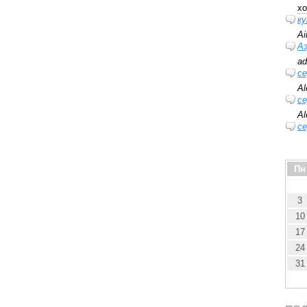
xo
ку
Ai
А
ad
се
Al
се
Al
се
Пн
3
10
17
24
31