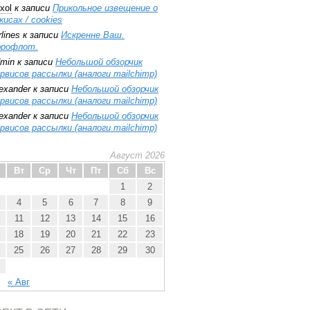
xol
к записи
Прикольное извещение о
кисах / cookies
rlines
к записи
Искренне Ваш.
эрофлот.
min
к записи
Небольшой обзорчик
рвисов рассылки (аналоги mailchimp)
exander
к записи
Небольшой обзорчик
рвисов рассылки (аналоги mailchimp)
exander
к записи
Небольшой обзорчик
рвисов рассылки (аналоги mailchimp)
Август 2026
Вт
Ср
Чт
Пт
Сб
Вс
1
2
4
5
6
7
8
9
11
12
13
14
15
16
18
19
20
21
22
23
25
26
27
28
29
30
« Авг