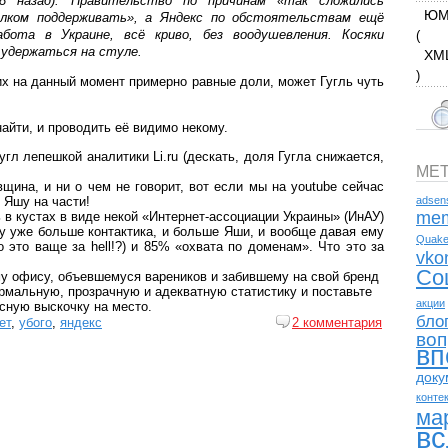
8 назад). Правительство по причинам «так сложились
ЮМ
лком поддерживать», а Яндекс по обстоятельствам ещё
бота в Украине, всё криво, без воодушевления. Косяки
(
 удержаться на стуле.
XM
)
их на данный момент примерно равные доли, может Гугль чуть
айти, и проводить её видимо некому.
гл лепешкой аналитики Li.ru (дескать, доля Гугла снижается,
МЕ
ивщина, и ни о чем не говорит, вот если мы на youtube сейчас
 Яшу на части!
adsen
mem
 в кустах в виде некой «Интернет-ассоциации Украины» (ИнАУ)
лу уже больше контактика, и больше Яши, и вообще давая ему
Quak
 это ваще за hell!?) и 85% «охвата по доменам». Что это за
vko
Со
му офису, объевшемуся вареников и забившему на свой бренд
рмальную, прозрачную и адекватную статистику и поставьте
акции
асную выскочку на место.
бло
ет
,
убого
,
яндекс
2 комментария
воп
вп
доку
конте
ма
вс