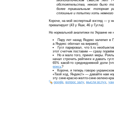
геополитическом смысле лет 7-
обстоятельства, некого было то
более тривиальным: топорная ра
сплошные и попытки хоть немного
Короче, на мой экспертный взгляд — у н
превалирует (43 у Яши, 46 у Гугла).
Но нормальной аналитики по Украине не н
Пару лет назад Яндекс залепил в Гу
а Яндекс обогнал на вираже);
Гугл парировал, что li.ru необъект
этот счетчик поставим — сразу порвём
Но и мало того, принял меры. Рояль
начал строчить рейтинги и давать гуг
65% какой-то среднедневной доли (что
ересь
?
Короче, я теперь говорю украинско
«Твой ход, Яндекс!» — давайте нам но
эту сине-красно-желто-сине-зелено-кр
google
,
вопрос залу
,
мысли вслух
,
уан