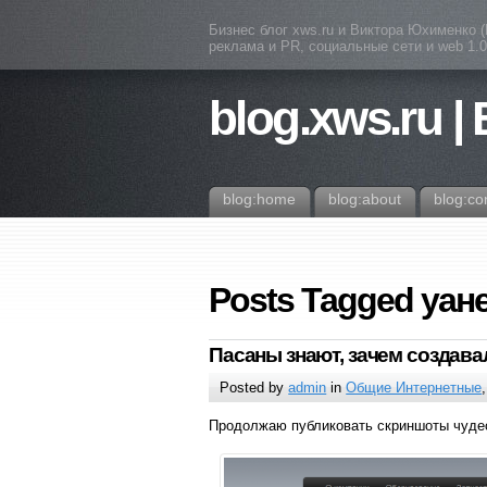
Бизнес блог xws.ru и Виктора Юхименко 
реклама и PR, социальные сети и web 1.0 
blog.xws.ru |
blog:home
blog:about
blog:co
Posts Tagged уан
Пасаны знают, зачем создава
Posted by
admin
in
Общие Интернетные
Продолжаю публиковать скриншоты чуде