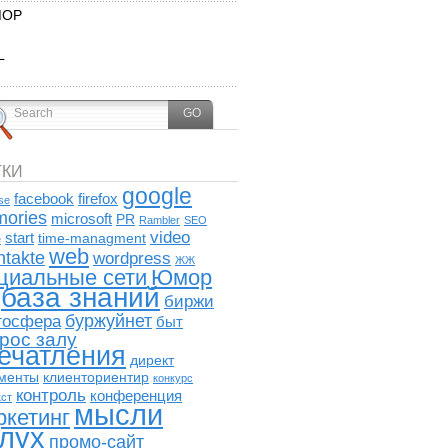
ОР
L
ТКИ
google
facebook
firefox
se
ories
microsoft
PR
Rambler
SEO
video
start
time-managment
e
web
ntakte
wordpress
ЖЖ
циальные сети
Юмор
база знаний
биржи
буржуйнет
госфера
быт
рос залу
ечатления
директ
менты
клиенториентир
конкурс
контроль
конференция
кст
мысли
ркетинг
лух
промо-сайт