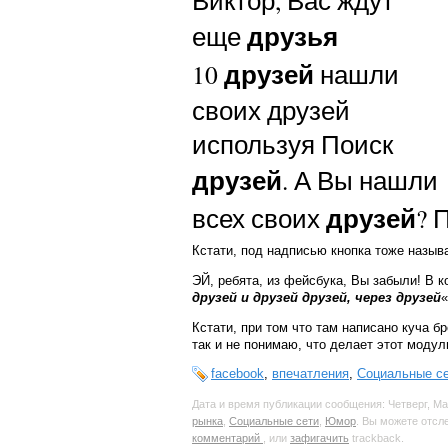
друзья
еще
друзей
10
нашли
своих друзей
используя Поиск
друзей
. А Вы нашли
друзей
всех своих
? 
Кстати, под надписью кнопка тоже назыв
ЭЙ, ребята, из фейсбука, Вы забыли! В 
друзей и друзей друзей, через друзей
«
Кстати, при том что там написано куча б
так и не понимаю, что делает этот моду
facebook
,
впечатления
,
Социальные с
Дата и время публикации сообщения: Четверг, Ма
рынка
,
Социальные сети
,
Юмор
. Вы можете отс
комментарий
, или
зафигачить
trackback.