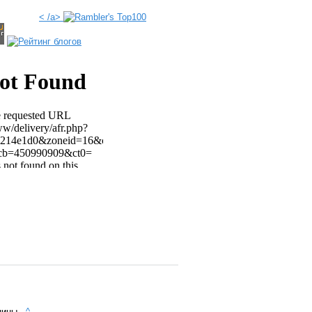
< /a>
аницы
^