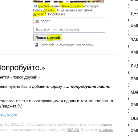
)
ДН
(
XM
)
ЗА
(
XM
)
Попробуйте.»
ЛИ
(
ается «поиск друзей».
XM
)
конце нужно было добавить фразу «
… попробуйте найти
.
МА
(
редового текста с повторяющимся одним и тем же словом, я
XM
ль/виджет %)
)
ети
,
убого
ОБ
(
рт 3rd, 2011, 17:46 Сообщение было опубликовано в категории:
Лидеры
леживать комментарии к этому сообщению
RSS 2.0
. Вы можете
оставить
XM
)