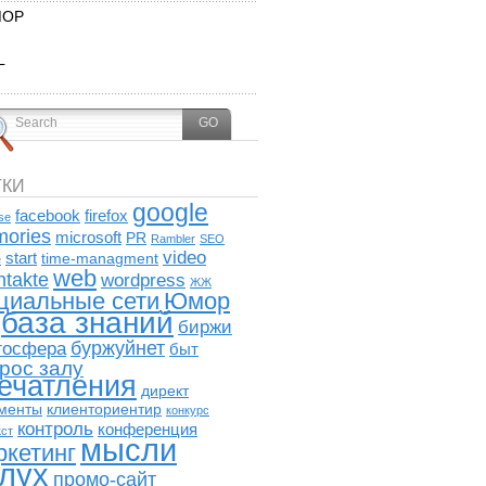
ОР
L
ТКИ
google
facebook
firefox
se
ories
microsoft
PR
Rambler
SEO
video
start
time-managment
e
web
ntakte
wordpress
ЖЖ
циальные сети
Юмор
база знаний
биржи
буржуйнет
госфера
быт
рос залу
ечатления
директ
менты
клиенториентир
конкурс
контроль
конференция
кст
мысли
ркетинг
лух
промо-сайт