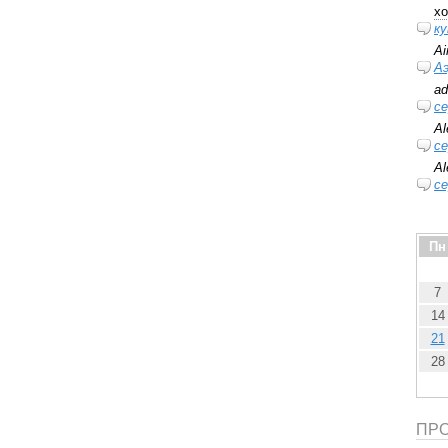
xo
ку
Ai
А
ad
се
Al
се
Al
се
Пн
7
14
21
28
ПРО