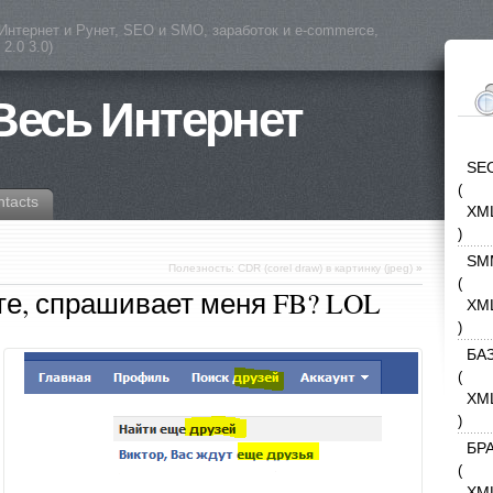
(Интернет и Рунет, SEO и SMO, заработок и e-commerce,
2.0 3.0)
 Весь Интернет
SE
(
ntacts
XM
)
SM
Полезность: CDR (corel draw) в картинку (jpeg)
»
(
те, спрашивает меня FB? LOL
XM
)
БА
(
XM
)
БР
(
XM