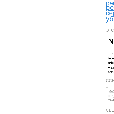
ре
ре
се
уб
ЭТО
СС
Бло
Мой
отд
тем
СВ