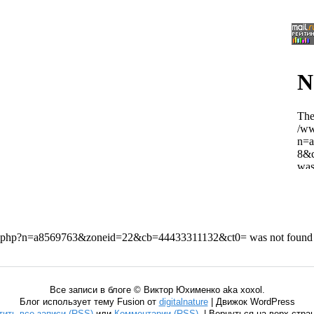
Все записи в блоге © Виктор Юхименко aka xoxol.
Блог использует тему Fusion от
digitalnature
| Движок WordPress
тить все записи (RSS)
или
Комментарии (RSS)
. | Вернуться на верх стр