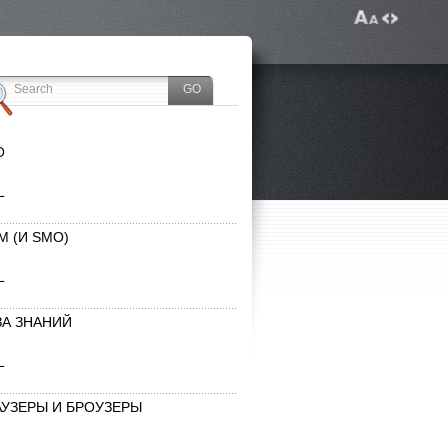
O
L
M (И SMO)
L
ЗА ЗНАНИЙ
L
АУЗЕРЫ И БРОУЗЕРЫ
L