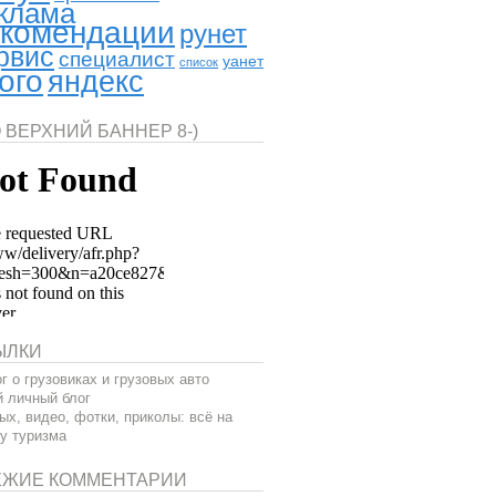
клама
комендации
рунет
рвис
специалист
уанет
список
ого
яндекс
 ВЕРХНИЙ БАННЕР 8-)
ЫЛКИ
г о грузовиках и грузовых авто
 личный блог
ых, видео, фотки, приколы: всё на
у туризма
ЕЖИЕ КОММЕНТАРИИ