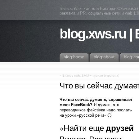
Бизнес блог xws.ru и Виктора Юхименко 
реклама и PR, социальные сети и web 1.0 
blog.xws.ru |
blog:home
blog:about
blog:co
«
Бизнес-кейс SMM + туризм (турагент)
Что вы сейчас думае
Что вы сейчас думаете, спрашивает
меня FaceBook?
Я думаю, что
переводчиков фейсбука надо послать
на уроки «русской речи» 🙂
друзей
«Найти еще
Виктор, Вас ждут