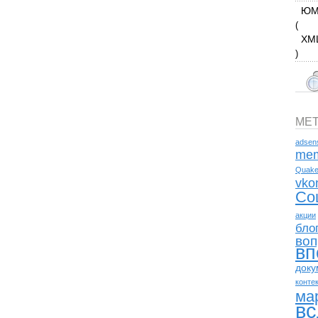
ЮМ
(
XM
)
МЕ
adsen
mem
Quak
vko
Со
акции
бло
воп
вп
доку
конте
ма
вс