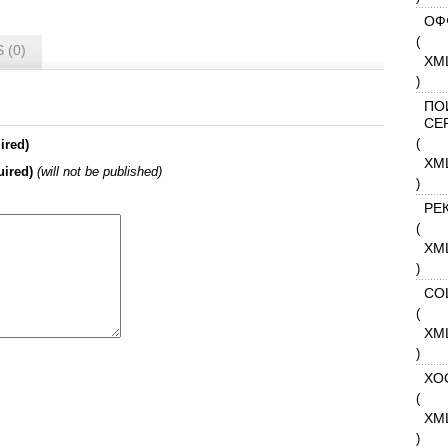
ОФ
(
 (0)
XM
)
ПО
СЕ
(
ired)
XM
uired)
(will not be published)
)
РЕ
(
XM
)
СО
(
XM
)
ХО
(
XM
)