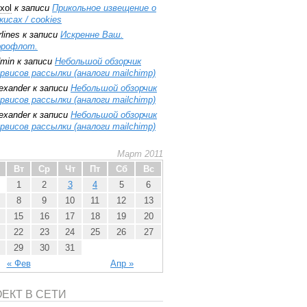
xol
к записи
Прикольное извещение о
кисах / cookies
rlines
к записи
Искренне Ваш.
эрофлот.
min
к записи
Небольшой обзорчик
рвисов рассылки (аналоги mailchimp)
exander
к записи
Небольшой обзорчик
рвисов рассылки (аналоги mailchimp)
exander
к записи
Небольшой обзорчик
рвисов рассылки (аналоги mailchimp)
Март 2011
Вт
Ср
Чт
Пт
Сб
Вс
1
2
3
4
5
6
8
9
10
11
12
13
15
16
17
18
19
20
22
23
24
25
26
27
29
30
31
« Фев
Апр »
ЕКТ В СЕТИ