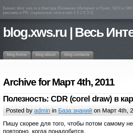
Бизнес блог xws.ru и Виктора Юхименко (Интернет и Рунет, SEO и SMO
реклама и PR, социальные сети и web 1.0 2.0 3.0)
blog.xws.ru | Весь Инт
blog:home
blog:about
blog:contacts
Archive for Март 4th, 2011
Полезность: CDR (corel draw) в кар
Posted by
admin
in
База знаний
on Март 4th, 
Пишу скорее для того, чтобы потом самому не
повторно, когда понадобится.