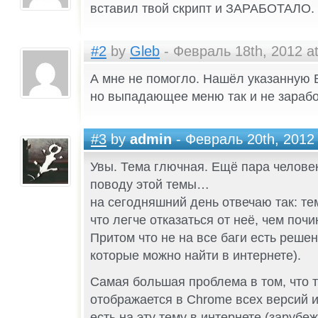
вставил твой скрипт и ЗАРАБОТАЛО.
#2
by
Gleb
- Февраль 18th, 2012 at
А мне не помогло. Нашёл указанную В
но выпадающее меню так и не зарабо
#3
by
admin
- Февраль 20th, 2012 
Увы. Тема глючная. Ещё пара челове
поводу этой темы…
на сегодняшний день отвечаю так: те
что легче отказаться от неё, чем почи
Притом что не на все баги есть реше
которые можно найти в интернете).
Самая большая проблема в том, что 
отображается в Chrome всех версий и
есть на эту тему в интернете (зарубе