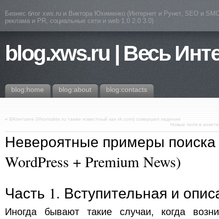
Бизнес блог xws.ru и Виктора Юхименко (Интернет и Рунет, SEO и SMO
реклама и PR, социальные сети и web 1.0 2.0 3.0)
blog.xws.ru | Весь Инт
blog:home
blog:about
blog:contacts
«
ВКонтакте (Vkontakte.ru также известный как vk.com) совершил падение
Новые поля в анкет
Невероятные примеры поиска
WordPress + Premium News)
Часть 1. Вступительная и опи
Иногда бывают такие случаи, когда возни