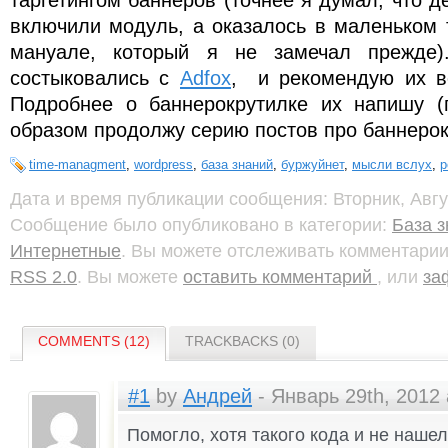
включили модуль, а оказалось в маленьком 
мануале, который я не замечал прежде)
состыковались с
Adfox
, и рекомендую их в
Подробнее о баннерокрутилке их напишу (
образом продолжу серию постов про баннерок
time-managment
,
wordpress
,
база знаний
,
буржуйнет
,
мысли вслух
,
р
Дата и время публикации сообщения: Вторник, Авгус
Сообщение было опубликовано в категории:
База 
Интернетные
. Вы можете отслеживать комментари
RSS 2.0
. Вы можете
оставить комментарий
, или
за
COMMENTS (12)
TRACKBACKS (0)
#1
by
Андрей
- Январь 29th, 2012 
Помогло, хотя такого кода и не нашел