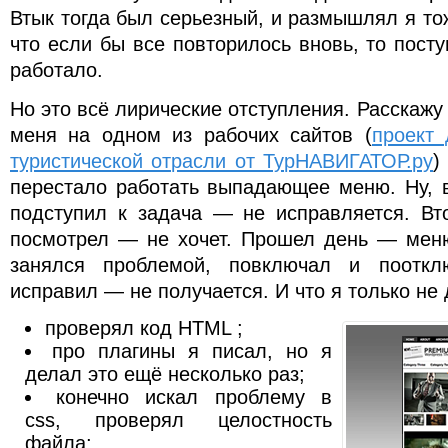
Втык тогда был серьезный, и размышлял я тож
что если бы все повторилось вновь, то посту
работало.
Но это всё лирические отступления. Расскажу
меня на одном из рабочих сайтов (
проект
туристической отрасли от ТурНАВИГАТОР.ру
)
перестало работать выпадающее меню. Ну, в
подступил к задача — не исправляется. Вт
посмотрел — не хочет. Прошел день — меню
занялся проблемой, повключал и пооткл
исправил — не получается. И что я только не 
проверял код HTML ;
про плагины я писал, но я
делал это ещё несколько раз;
конечно искал проблему в
css, проверял целостность
файла;