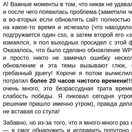
А! Важные моменты в том, что никак не удава
и после чего появилась проблема (заметили ч
а во-вторых если обновлять сайт полность
на какое-то время и исчезало (что наводил
подгружается один css, а затем второй его «
измаялся, я пол выходных просидел с этой ф
Оказалось, что было сделано обновление WP 
и просто никто не замечал ошибку нескол
обновление и эта темы вызывают глюк, 
гребанный jquery! Короче я потом вычисли
потратил
более 20 часов чистого времени!!
очень много, это безрассудная трата врем
слабость победы. Я ликовал сегодня утро
решение пришло именно утром), правда дела
не вставая со стула!
Забавно, но из-за того, что я много-много раз
— я смог обнаружить и исправить попутоно 