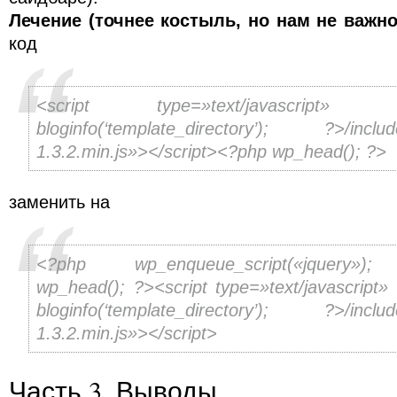
Лечение (точнее костыль, но нам не важн
код
<script type=»text/javascript» s
bloginfo(‘template_directory’); ?>/include
1.3.2.min.js»></script><?php wp_head(); ?>
заменить на
<?php wp_enqueue_script(«jquery»)
wp_head(); ?><script type=»text/javascript
bloginfo(‘template_directory’); ?>/include
1.3.2.min.js»></script>
Часть 3. Выводы