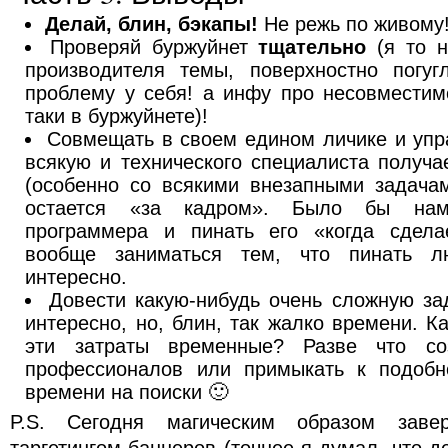
Делай, блин, бэкапы!
Не режь по живому!
Проверяй буржуйнет
тщательно
(я то н
производителя темы, поверхностно погу
проблему у себя! а инфу про несовместим
таки в буржуйнете)!
Совмещать в своем едином личике и упр
всякую и технического специалиста получа
(особенно со всякими внезапными задачам
остается «за кадром». Было бы нам
программера и пинать его «когда сдела
вообще заниматься тем, что пинать л
интересно.
Довести какую-нибудь очень сложную за
интересно, но, блин, так жалко времени. К
эти затраты временные? Разве что со
профессионалов или примыкать к подобн
времени на поиски 🙂
P.S. Сегодня магическим образом заве
таргетингом баннеров (точнее я думал, что д