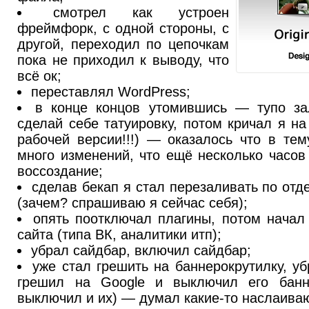
смотрел как устроен
фреймфорк, с одной стороны, с
другой, переходил по цепочкам
пока не приходил к выводу, что
всё ок;
переставлял WordPress;
в конце концов утомившись — тупо за
сделай себе татуировку, потом кричал я н
рабочей версии!!!) — оказалось что в те
много изменений, что ещё несколько часов
воссоздание;
сделав бекап я стал перезаливать по от
(зачем? спрашиваю я сейчас себя);
опять поотключал плагины, потом начал
сайта (типа ВК, аналитики итп);
убрал сайдбар, включил сайдбар;
уже стал грешить на баннерокрутилку, уб
грешил на Google и выключил его банн
выключил и их) — думал какие-то наслаиваю