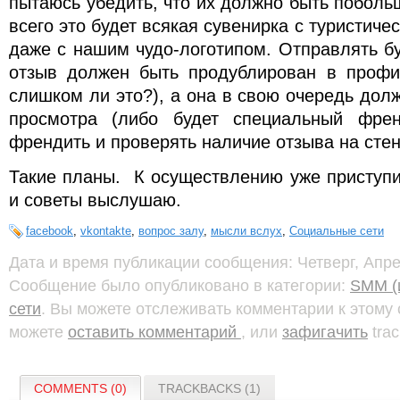
пытаюсь убедить, что их должно быть побольш
всего это будет всякая сувенирка с туристиче
даже с нашим чудо-логотипом. Отправлять бу
отзыв должен быть продублирован в профи
слишком ли это?), а она в свою очередь дол
просмотра (либо будет специальный френ
френдить и проверять наличие отзыва на стен
Такие планы. К осуществлению уже приступи
и советы выслушаю.
facebook
,
vkontakte
,
вопрос залу
,
мысли вслух
,
Социальные сети
Дата и время публикации сообщения: Четверг, Апрел
Сообщение было опубликовано в категории:
SMM (
сети
. Вы можете отслеживать комментарии к этом
можете
оставить комментарий
, или
зафигачить
trac
COMMENTS (0)
TRACKBACKS (1)