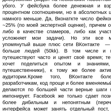
убого. У фейсбука более денежная и взр
процентном соотношении, но в абсолютных
намного меньше. Да, Вконаткте число фейко
~25% (по моей экспертной оценке), причем 
либо в качестве спамеров, либо как участ
усложняет мои задачи). Но эти все м
упомянутый выше плюс сети ВКонтакте — 
больше людей (50kk). В том числе и 
путешествуют часто и ценят своё время; те
хочет поделиться опытом и знаниями
путешественники), к тому же более акти
аудитории.
Кроме того, ВКонтакте бо
разработчикам, код проще и более вменяемы
делаются по большей части верные шаги и
импонирует. Facebook же только сдает пози
более дибильным и непонятным (пере
интерфейса может занять отдельный пост,