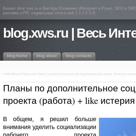
Бизнес блог xws.ru и Виктора Юхименко (Интернет и Рунет, SEO и SMO
реклама и PR, социальные сети и web 1.0 2.0 3.0)
blog.xws.ru | Весь Инт
blog:home
blog:about
blog:contacts
«
WordPress Fatal error: Call to undefined function wp-blog-header.php online 14 после обн
Планы по дополнительное со
проекта (работа) + like истерия
В общем, я решил больше
внимания уделить социализации
рабочего проекта