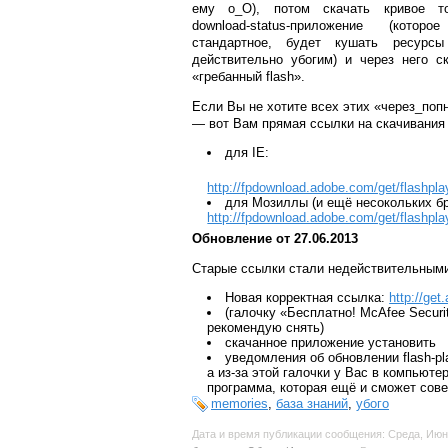
ему o_O), потом скачать кривое то
download-status-приложение (которо
стандартное, будет кушать ресурс
действительно убогим) и через него с
«гребанный flash».
Если Вы не хотите всех этих «через_поп
— вот Вам прямая ссылки на скачивания
для IE:
http://fpdownload.adobe.com/get/flashplay
для Мозиллы (и ещё несокольких бр
http://fpdownload.adobe.com/get/flashplay
Обновление от 27.06.2013
Старые ссылки стали недействительным
Новая корректная ссылка:
http://get
(галочку «Бесплатно! McAfee Secur
рекомендую снять)
скачанное приложение установить
уведомления об обновлении flash-pla
а из-за этой галочки у Вас в компьюте
программа, которая ещё и сможет сов
memories
,
база знаний
,
убого
Дата и время публикации сообщения: Среда, Июн