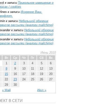
xol
к записи
Прикольное извещение о
кисах / cookies
rlines
к записи
Искренне Ваш.
эрофлот.
min
к записи
Небольшой обзорчик
рвисов рассылки (аналоги mailchimp)
exander
к записи
Небольшой обзорчик
рвисов рассылки (аналоги mailchimp)
exander
к записи
Небольшой обзорчик
рвисов рассылки (аналоги mailchimp)
Июнь 2010
Вт
Ср
Чт
Пт
Сб
Вс
1
2
3
4
5
6
8
9
10
11
12
13
15
16
17
18
19
20
22
23
24
25
26
27
29
30
« Май
Июл »
ЕКТ В СЕТИ