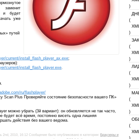
рмознутое
)
е заменит
ы и будет
ДН
качать уже
(
XM
)
ных» путей
ЗА
(
XM
er/current/install_flash_player_ax.exe
;
)
аузеров):
ЛИ
er/current/install_flash_player.exe
.
(
XM
и.
)
.adobe.com/ru/flashplayer/
МА
ity Scan Plus Проверяйте состояние безопасности вашего ПК»
(
XM
yer можно убрать (3й вариант): он обновляется не так часто,
)
ре будет всё время, постоянно висеть одна лишняя
ОБ
ершать действия без вашего ведома.
(
XM
ь 2nd, 2010, 16:12 Сообщение было опубликовано в категории:
Браузеры и
)