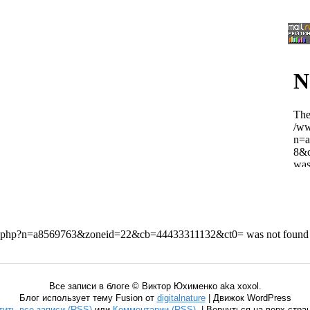
Все записи в блоге © Виктор Юхименко aka xoxol.
Блог использует тему Fusion от
digitalnature
| Движок WordPress
тить все записи (RSS)
или
Комментарии (RSS)
. | Вернуться на верх стр