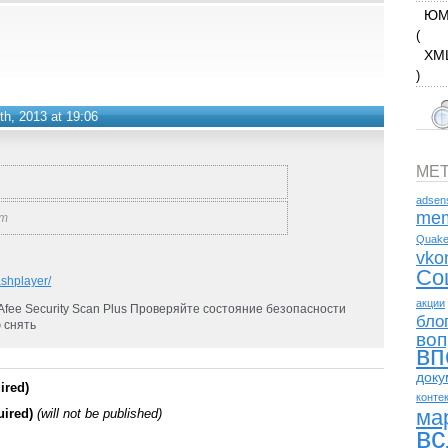
ЮМ
(
XM
)
h, 2013 at 19:06
МЕ
adsen
mem
ет
Quak
vko
Со
ashplayer/
акции
Afee Security Scan Plus Проверяйте состояние безопасности
бло
 снять
воп
вп
доку
ired)
конте
ма
uired)
(will not be published)
вс