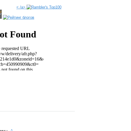
< /a>
аницы
^