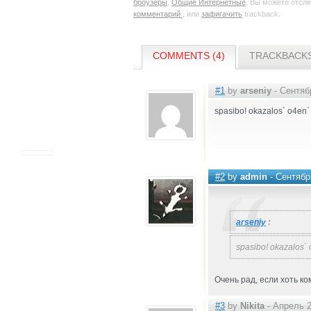
броузеры
,
Общие Интернетные
. Вы можете отсл
комментарий
, или
зафигачить
trackback.
COMMENTS (4)
TRACKBACKS
#1
by
arseniy
- Сентябр
spasibo! okazalos` o4en`
#2
by
admin
- Сентябрь
arseniy
:
spasibo! okazalos`
Очень рад, если хоть ко
#3
by
Nikita
- Апрель 2