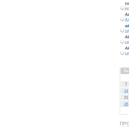
xo
ку
Ai
А
ad
се
Al
се
Al
се
Пн
7
14
21
28
ПРО