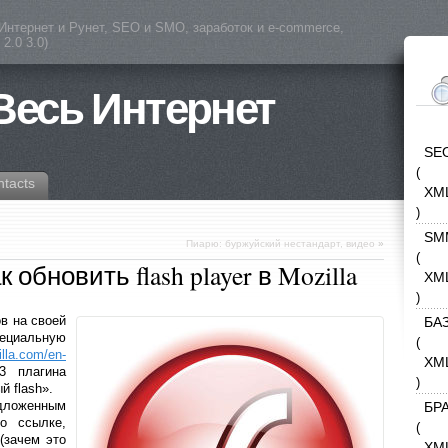
(Интернет и Рунет, SEO и SMO, заработок и e-commerce,
2.0 3.0)
 Весь Интернет
SE
(
ntacts
XM
)
SM
Пиарю: буржуйский нестандарт, видео
»
(
обновить flash player в Mozilla
XM
)
в на своей
БА
циальную
(
lla.com/en-
XM
3 плагина
)
й flash».
дложенным
БР
о ссылке,
(
(зачем это
XM