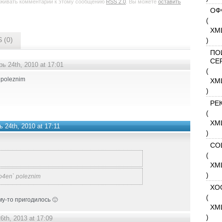
еживать комментарии к этому сообщению
RSS 2.0
. Вы можете
оставить
ОФ
(
XM
 (0)
)
ПО
СЕ
ь 24th, 2010 at 17:01
(
 poleznim
XM
)
РЕ
(
XM
 24th, 2010 at 17:11
)
СО
(
XM
)
 o4en` poleznim
ХО
(
му-то пригодилось 🙂
XM
)
6th, 2013 at 17:09