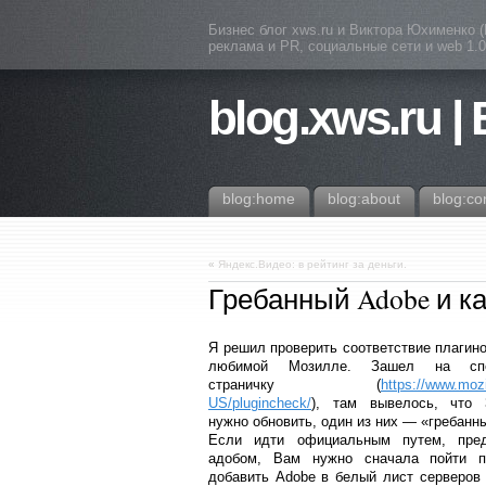
Бизнес блог xws.ru и Виктора Юхименко 
реклама и PR, социальные сети и web 1.0 
blog.xws.ru |
blog:home
blog:about
blog:co
«
Яндекс.Видео: в рейтинг за деньги.
Гребанный Adobe и как 
Я решил проверить соответствие плагино
любимой Мозилле. Зашел на спе
страничку (
https://www.mozi
US/plugincheck/
), там вывелось, что 
нужно обновить, один из них — «гребанны
Если идти официальным путем, пре
адобом, Вам нужно сначала пойти п
добавить Adobe в белый лист серверов 