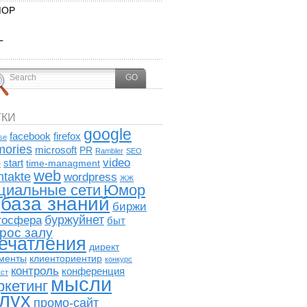
ОР
L
ТКИ
google
facebook
firefox
se
ories
microsoft
PR
Rambler
SEO
video
start
time-managment
e
web
ntakte
wordpress
ЖЖ
циальные сети
Юмор
база знаний
биржи
буржуйнет
госфера
быт
рос залу
ечатления
директ
менты
клиенториентир
конкурс
контроль
конференция
кст
мысли
ркетинг
лух
промо-сайт