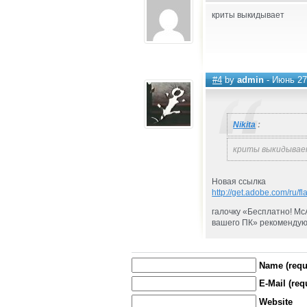
криты выкидывает
#4
by
admin
- Июнь 27t
Nikita
:
криты выкидыва
Новая ссылка
http://get.adobe.com/ru/fl
галочку «Бесплатно! Mc
вашего ПК» рекомендую
Name (requ
E-Mail (req
Website