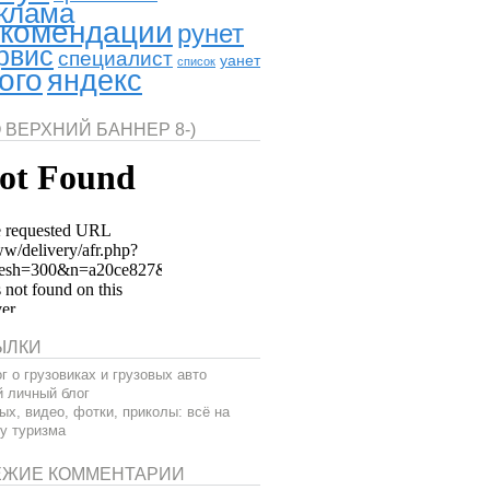
клама
комендации
рунет
рвис
специалист
уанет
список
ого
яндекс
 ВЕРХНИЙ БАННЕР 8-)
ЫЛКИ
г о грузовиках и грузовых авто
 личный блог
ых, видео, фотки, приколы: всё на
у туризма
ЕЖИЕ КОММЕНТАРИИ