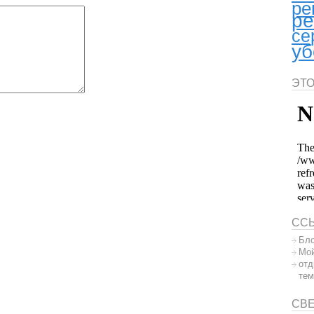
ре
ре
се
уб
ЭТО
СС
Бло
Мой
отд
тем
СВ