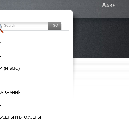
O
L
M (И SMO)
L
ЗА ЗНАНИЙ
L
АУЗЕРЫ И БРОУЗЕРЫ
L