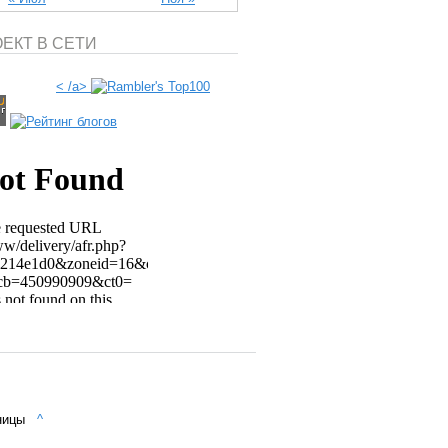
ЕКТ В СЕТИ
< /a>
аницы
^