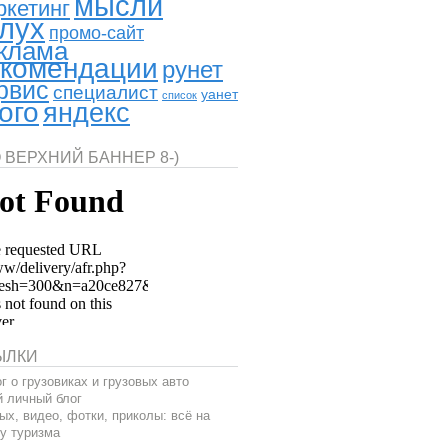
мысли
ркетинг
лух
промо-сайт
клама
комендации
рунет
рвис
специалист
уанет
список
ого
яндекс
 ВЕРХНИЙ БАННЕР 8-)
ЫЛКИ
г о грузовиках и грузовых авто
 личный блог
ых, видео, фотки, приколы: всё на
у туризма