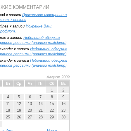
ЕЖИЕ КОММЕНТАРИИ
xol
к записи
Прикольное извещение о
кисах / cookies
rlines
к записи
Искренне Ваш.
эрофлот.
min
к записи
Небольшой обзорчик
рвисов рассылки (аналоги mailchimp)
exander
к записи
Небольшой обзорчик
рвисов рассылки (аналоги mailchimp)
exander
к записи
Небольшой обзорчик
рвисов рассылки (аналоги mailchimp)
Август 2009
Вт
Ср
Чт
Пт
Сб
Вс
1
2
4
5
6
7
8
9
11
12
13
14
15
16
18
19
20
21
22
23
25
26
27
28
29
30
« Июл
Ноя »