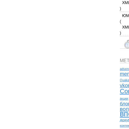
XM
)
ЮМ
(
XM
)
МЕ
adsen
mem
Quak
vko
Со
акции
бло
воп
вп
доку
конте