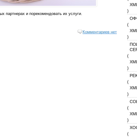
XM
)
ых партнерах и порекомендовать их услуги.
ОФ
(
XM
Комментариев нет
)
ПО
СЕ
(
XM
)
РЕ
(
XM
)
СО
(
XM
)
ХО
(