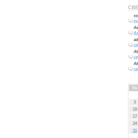
СВ
xo
ку
Ai
А
ad
се
Al
се
Al
се
Пн
3
10
17
24
31