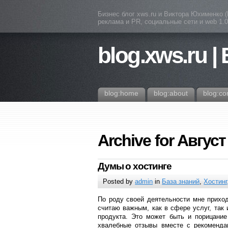
Бизнес блог xws.ru и Виктора Юхименко 
реклама и PR, социальные сети и web 1.0 
blog.xws.ru |
blog:home
blog:about
blog:co
Archive for Август
Думы о хостинге
Posted by
admin
in
База знаний
,
Хостинг
По роду своей деятельности мне приход
считаю важным, как в сфере услуг, так 
продукта. Это может быть и порицание
хвалебные отзывы вместе с рекоменда