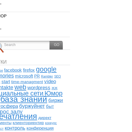
L
ОР
L
ТКИ
google
facebook
firefox
se
ories
microsoft
PR
Rambler
SEO
video
start
time-managment
e
web
ntakte
wordpress
ЖЖ
циальные сети
Юмор
база знаний
биржи
буржуйнет
госфера
быт
рос залу
ечатления
директ
менты
клиенториентир
конкурс
контроль
конференция
кст