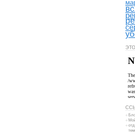
ма
вс
ре
ре
се
уб
ЭТО
СС
Бло
Мой
отд
тем