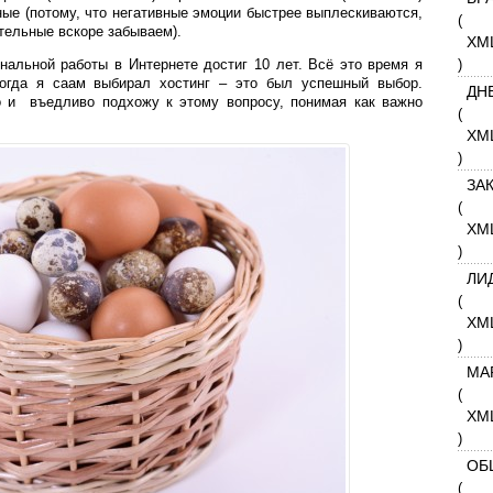
ые (потому, что негативные эмоции быстрее выплескиваются,
(
тельные вскоре забываем).
XM
альной работы в Интернете достиг 10 лет. Всё это время я
)
когда я саам выбирал хостинг – это был успешный выбор.
ДН
о и въедливо подхожу к этому вопросу, понимая как важно
(
XM
)
ЗА
(
XM
)
ЛИ
(
XM
)
МА
(
XM
)
ОБ
(