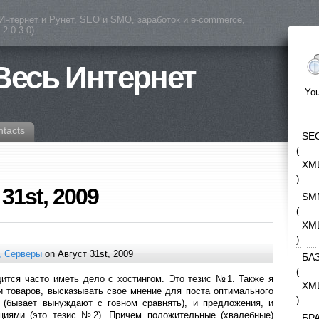
(Интернет и Рунет, SEO и SMO, заработок и e-commerce,
2.0 3.0)
 Весь Интернет
You
ntacts
SE
(
XM
)
 31st, 2009
SM
(
XM
)
, Серверы
on Август 31st, 2009
БА
(
ится часто иметь дело с хостингом. Это тезис №1. Также я
XM
и товаров, высказывать свое мнение для поста оптимального
)
 (бывает вынуждают с говном сравнять), и предложения, и
циями (это тезис №2). Причем положительные (хвалебные)
БР