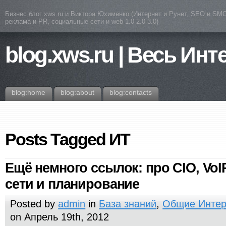
Бизнес блог xws.ru и Виктора Юхименко (Интернет и Рунет, SEO и SMO
реклама и PR, социальные сети и web 1.0 2.0 3.0)
blog.xws.ru | Весь Инт
blog:home
blog:about
blog:contacts
Posts Tagged ИТ
Ещё немного ссылок: про CIO, VoI
сети и планирование
Posted by
admin
in
База знаний
,
Общие Интер
on Апрель 19th, 2012