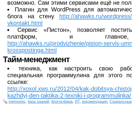
возможно. Сам этими сервисами ещё не пол
Плагин для WordPress для автоматическ
блога на стену
http://ahawks.ru/wordpress/
vkontakt.html
Сервис «Пистон», позволяет пости
платформ, и главное,
http://ahawks.ru/prodvizhenie/piston-servis-um
krosspostinga.html
Тайм-менеджмент
техника, как настроить свою раб
специальная программулина для этого п
ссылке:
http://xoxol.xws.ru/2012/04/kak-dobitsya-chistoj
kazhdyj-den-taktika-2-texniki-i-programmulinka/
memories
,
база знаний
,
блогосфера
,
ИТ
,
рекомендации
,
Социальные