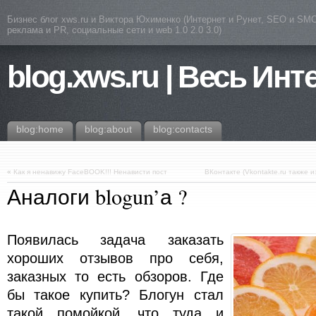
Бизнес блог xws.ru и Виктора Юхименко (Интернет и Рунет, SEO и SMO
реклама и PR, социальные сети и web 1.0 2.0 3.0)
blog.xws.ru | Весь Инт
blog:home
blog:about
blog:contacts
«
Как я ненавижу FaceBOOK!!! Ненависти пост
ВКонтакте (Vkontakte.ru также 
Аналоги blogun’а ?
Появилась задача заказать
хороших отзывов про себя,
заказных то есть обзоров. Где
бы такое купить? Блогун стал
такой помойкой, что туда и