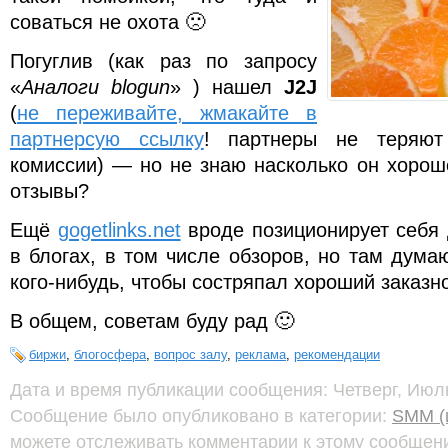
соваться не охота 🙁
Погуглив (как раз по запросу
«
Аналоги blogun
» ) нашел
J2J
(
не переживайте, жмакайте в
партнерсую ссылку
! партнеры не теряют
комиссии) — но не знаю насколько он хорош
отзывы?
Ещё
gogetlinks.net
вроде позиционирует себя 
в блогах, в том числе обзоров, но там дума
кого-нибудь, чтобы состряпал хороший заказно
В общем, советам буду рад 🙂
биржи
,
блогосфера
,
вопрос залу
,
реклама
,
рекомендации
Дата и время публикации сообщения: Четверг, Июль 
Сообщение было опубликовано в категории:
SMM (
можете отслеживать комментарии к этому сообще