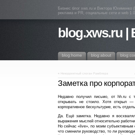
Бизнес блог xws.ru и Виктора Юхименко 
реклама и PR, социальные сети и web 1.0 
blog.xws.ru |
blog:home
blog:about
blog:co
«
Некорректный слоган Рамблера
Заметка про корпорат
Недавно получил письмо, от hh.ru с 
открывать не стоило. Хотя открыл — 
корпоративное бескультурие, есть отдель
Да. Ещё заметка. Недавно я восхвалял 
выражения мыслей относительно работник
Но сейчас «live», по моим субъективным
что сменили руководство, то ли руководи