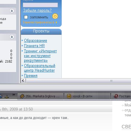
ре
ре
се
уб
ЭТО
СС
Бло
Мой
 8th, 2009 at 13:50
отд
тем
умные, а как до дела доходит — хрен там..
СВ