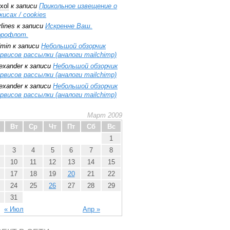
xol
к записи
Прикольное извещение о
кисах / cookies
rlines
к записи
Искренне Ваш.
эрофлот.
min
к записи
Небольшой обзорчик
рвисов рассылки (аналоги mailchimp)
exander
к записи
Небольшой обзорчик
рвисов рассылки (аналоги mailchimp)
exander
к записи
Небольшой обзорчик
рвисов рассылки (аналоги mailchimp)
Март 2009
Вт
Ср
Чт
Пт
Сб
Вс
1
3
4
5
6
7
8
10
11
12
13
14
15
17
18
19
20
21
22
24
25
26
27
28
29
31
« Июл
Апр »