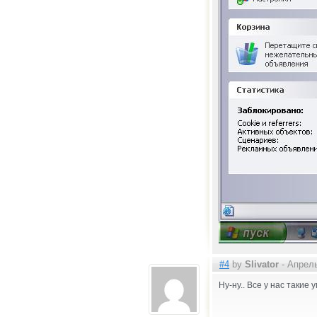
#4
by
Slivator
- Апрель
Ну-ну.. Все у нас такие 