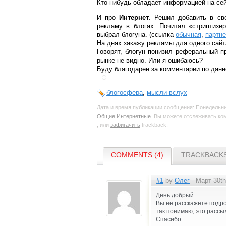
Кто-нибудь обладает информацией на сей
И про
Интернет
. Решил добавить в св
рекламу в блогах. Почитал «стриптизе
выбрал блогуна. (ссылка
обычная
,
партне
На днях закажу рекламы для одного сай
Говорят, блогун понизил реферальный п
рынке не видно. Или я ошибаюсь?
Буду благодарен за комментарии по данн
блогосфера
,
мысли вслух
Дата и время публикации сообщения: Понедельник
Общие Интернетные
. Вы можете отслеживать к
, или
зафигачить
trackback.
COMMENTS (4)
TRACKBACKS
#1
by
Олег
- Март 30th
День добрый.
Вы не расскажете подроб
так понимаю, это рассыл
Спасибо.