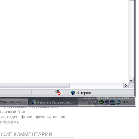
клама
комендации
рунет
рвис
специалист
уанет
список
ого
яндекс
 ВЕРХНИЙ БАННЕР 8-)
ЫЛКИ
г о грузовиках и грузовых авто
 личный блог
ых, видео, фотки, приколы: всё на
у туризма
ЕЖИЕ КОММЕНТАРИИ