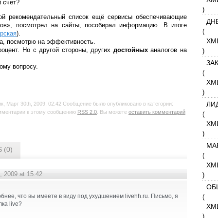
 счет?
)
ой рекомендательный список ещё сервисы обеспечивающие
ДН
ров», посмотрел на сайты, пособирал информацию. В итоге
(
рская
).
XM
та, посмотрю на эффективность.
роцент. Но с другой стороны, других
достойных
аналогов на
)
ЗА
ому вопросу.
(
XM
)
ЛИ
, Март 30th, 2009, 02:42 Сообщение было опубликовано в категории:
омментарии к этому сообщению
RSS 2.0
. Вы можете
оставить комментарий
(
XM
)
МА
 (0)
(
XM
, 2009 at 15:42
)
ОБ
(
нее, что вы имеете в виду под ухудшением livehh.ru. Письмо, я
ка live?
XM
)