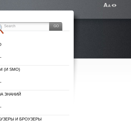
O
L
M (И SMO)
L
ЗА ЗНАНИЙ
L
АУЗЕРЫ И БРОУЗЕРЫ
L