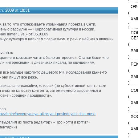
ОФ
h, 2009 at 18:31
(
XM
, за то, что отслеживаете упоминания проекта в Сети.
)
 речь о рассылке — «Корпоративная культура в России.
ПО
dHunter Live.» от 06.03.09.
СЕ
ную культуру я написал с сарказмом, и речь о ней как о явлении
(
XM
vehh.ru.
)
 «раннего кризиса» читать было интересней. Статьи были «по
ыли интересными, в дневниках писали, по ощущениям,
РЕ
(
 и всё больше какого-то дешевого PR, исследования какие-то
XM
 они пишут все реже.
)
звивался e-executive, который (по субъективной, опять-таки
СО
л вниз по качеству контента, затем немного выровнялся и
ровне «средней паршивости».
(
XM
)
ров
kovv/entry/neveroyatnye-otkrytiya-i-posleduyushchie-mysli
ХО
(
 выделил из поста редактор? «Про ногти и когти?»
мментарии)
XM
)