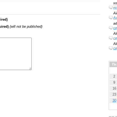
xo
ку
Ai
А
ired)
ad
uired)
(will not be published)
се
Al
се
Al
се
Пн
2
9
16
23
30