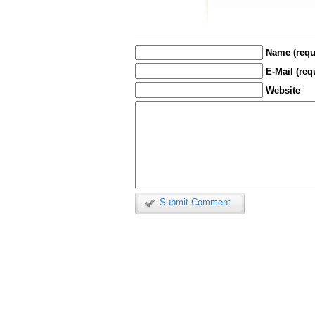
Name (requ
E-Mail (req
Website
Submit Comment