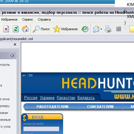
h, 2009 at 18:31
ЮМ
(
XM
)
МЕ
adsen
mem
Quak
vko
Со
акции
бло
воп
вп
доку
конте
ма
вс