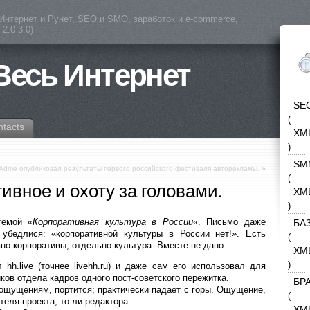
(Интернет и Рунет, SEO и SMO, заработок и e-commerce,
2.0 3.0)
 Весь Интернет
SE
(
ntacts
XM
)
SM
Adme опубликовал результаты первого российского фестиваля авторекламы.
»
(
ивное и охоту за головами.
XM
)
темой «
Корпоративная культура в России
«. Письмо даже
БА
убедлися: «корпоративной культуры в России нет!». Есть
(
но корпоративы, отдельно культура. Вместе не дано.
XM
)
hh.live (точнее livehh.ru) и даже сам его использовал для
ов отдела кадров одного пост-советского пережитка.
БР
 ощущениям, портится; практически падает с горы. Ощущение,
(
теля проекта, то ли редактора.
XM