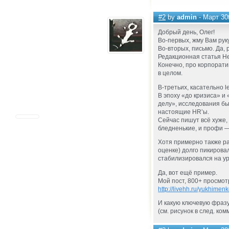
#2
by
admin
- Март 30t
Добрый день, Олег!
Во-первых, жму Вам руку
Во-вторых, письмо. Да,
Редакционная статья Hea
Конечно, про корпоратив
в целом.
В-третьих, касательно le
В эпоху «до кризиса» и
делу», исследования б
настоящие HR’ы.
Сейчас пишут всё хуже,
бледненькие, и профи —
Хотя примерно также ра
оценке) долго пикирова
стабилизировался на у
Да, вот ещё пример.
Мой пост, 800+ просмот
http://livehh.ru/yukhimen
И какую ключевую фразу
(см. рисунок в след. ко