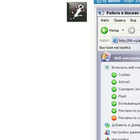
#3
by
admin
- Март 30t