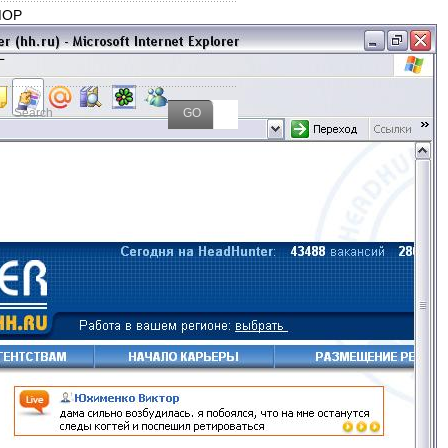
ОР
L
ТКИ
google
facebook
firefox
se
ories
microsoft
PR
Rambler
SEO
video
start
time-managment
e
web
ntakte
wordpress
ЖЖ
циальные сети
Юмор
база знаний
биржи
буржуйнет
госфера
быт
рос залу
ечатления
директ
менты
клиенториентир
конкурс
контроль
конференция
кст
мысли
ркетинг
лух
промо-сайт