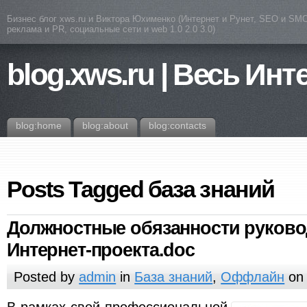
Бизнес блог xws.ru и Виктора Юхименко (Интернет и Рунет, SEO и SMO
реклама и PR, социальные сети и web 1.0 2.0 3.0)
blog.xws.ru | Весь Инт
blog:home
blog:about
blog:contacts
Posts Tagged база знаний
Должностные обязанности руково
Интернет-проекта.doc
Posted by
admin
in
База знаний
,
Оффлайн
on 
В рамках свой профессиональной